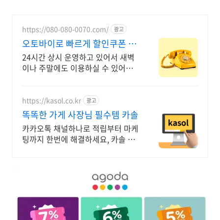
https://080-080-0070.com/
광고
오토바이로 빠르게 할인쿠폰 서
류문서 샘플 당일 긴급배송
24시간 상시 운영하고 있어서 새벽
이나 주말에도 이용하실 수 있어요
할인쿠폰 서류 문서 샘플 당일 긴급
배달. 실명 인증 기사가 도심 급속으
로 지금 출발! 하나
https://kasol.co.kr
광고
똑똑한 가게 사장님 필수템 카솔
카카오톡 채널하나로 적립부터 마케
팅까지 한번에 해결하세요, 카솔 하
나면 충분합니다