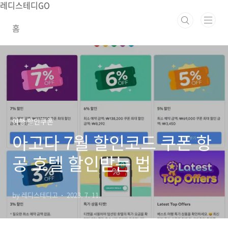
본문 바로가기
레디스테디GO
홈
여행 할인쿠폰
아고다 7월 할인코드 쿠폰 항
공 호텔 할인받는 법
by 레디스테디고
2023. 7. 11.