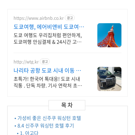
https://www.airbnb.co.kr
광고
도쿄여행, 에어비앤비 도쿄여행
도 우리집처럼
도쿄 여행도 우리집처럼 편안하게,
도쿄여행 안심결제 & 24시간 고객
지원. 주방, 수영장, 자쿠지, 아기 침
대. 필요한 모든 게 갖춰진 숙소를 예
약하세요.
http://wtg.kr
광고
나리타 공항 도쿄 시내 이동 출
장자 기업체 선호 서비스
초특가! 한국어 톡대응! 도쿄 시내
직통 . 단독 차량. 기사 연락처 초록
색 합법 차량 전문 운전 기사 안전 최
우선, 전시장, 골프장 이동!
• 가성비 좋은 신주쿠 워싱턴 호텔
• 8.4 신주쿠 워싱턴 호텔 후기
• 1. 아고다