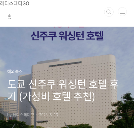
본문 바로가기
레디스테디GO
홈
해외숙소
도쿄 신주쿠 워싱턴 호텔 후
기 (가성비 호텔 추천)
by 레디스테디고
2023. 8. 13.