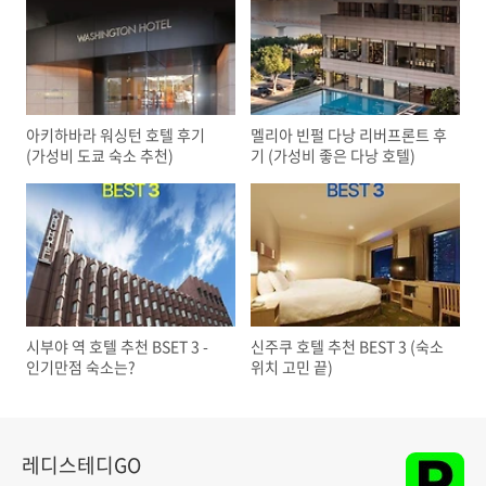
아키하바라 워싱턴 호텔 후기
멜리아 빈펄 다낭 리버프론트 후
(가성비 도쿄 숙소 추천)
기 (가성비 좋은 다낭 호텔)
시부야 역 호텔 추천 BSET 3 -
신주쿠 호텔 추천 BEST 3 (숙소
인기만점 숙소는?
위치 고민 끝)
레디스테디GO